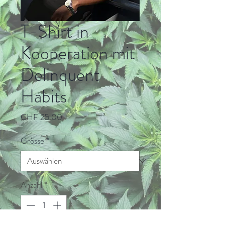
T-Shirt in
Kooperation mit
Delinquent
Habits
Preis
CHF 25.00
Grösse
*
Anzahl
*