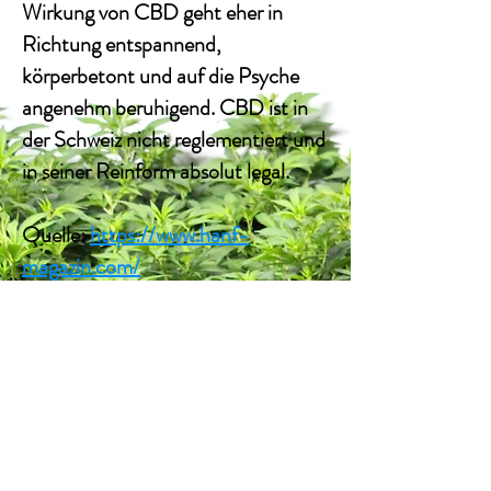
Wirkung von CBD geht eher in
Richtung entspannend,
körperbetont und auf die Psyche
angenehm beruhigend. CBD ist in
der Schweiz nicht reglementiert und
in seiner Reinform absolut
legal
.
Quelle:
https://www.hanf-
magazin.com/
CBD ist kein Heilmittel
Diese Seite ist nur zu informativen
Zwecken gedacht. Nach der
Schweizer Heilmittelverordnung
sind jegliche Heilversprechungen