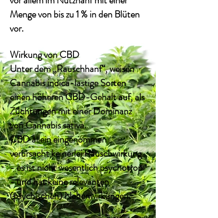
vor allem im Nutzhanf mit einer
Menge von bis zu 1 % in den Blüten
vor.
Wirkung von CBD
Unter dem „Rauschhanf“, weisen
Cannabis indica
-lastige
Sorten
einen höheren CBD-Gehalt auf, als
Züchtungen mit einer Dominanz
von Cannabis
sativa
.
CBD allein eingenommen
verursacht keinerlei Rauschwirkung
- es ist nicht wesentlich psychotrop
- und hat keine relevanten
(psychischen) Nebenwirkungen.