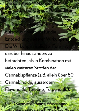
Die einzelnen Wirkungen der
Substanz sind, wie auch die anderer
Cannabinoide
, noch nicht
vollständig erforscht. Es gibt also
durchaus Spielraum für die
Entdeckung weiterer Wirkungen.
Die Wirkung in isolierter Form ist
darüber hinaus anders zu
betrachten, als in Kombination mit
vielen weiteren Stoffen der
Cannabispflanze (z.B. allein über 80
Cannabinoide, ausserdem
Flavonoide
,
Terpene
,
Terpenoide
).
CBD vermittelt seine Wirkungen
sowohl über den CB1- als auch über