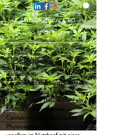
SWISS MEDICAL CBD
since 2017
CBD INFO
Cannabidiol
Cannabidiol (abgekürzt: CBD) ist
das mengenmässig nach dem
Hauptwirkstoff THC im Hanf am
zweitstärksten vertretene
Cannabinoid. Es gehört zu den
Phytocannabinoiden und kommt