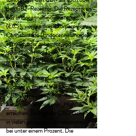
den CB2-Rezeptor. Die Rezeptoren
des Endocannabinoidsystems
(ECS), werden durch körpereigene
Cannabinoide (Endocannabinoide)
aktiviert oder gehemmt und
beeinflussen wohl viele
physiologische Prozesse.
Lange Zeit waren Cannabis-
Züchter in erster Linie bemüht, den
CBD-Gehalt möglichst niedrig zu
halten, um ein besseres „High“ zu
erreichen. So liegt der CBD Gehalt
in vielen gängigen Cannabissorten
bei unter einem Prozent. Die