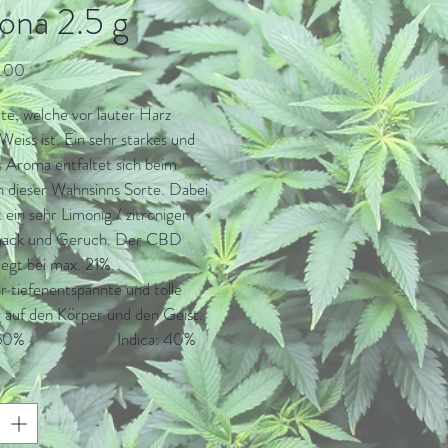
ona 2.5 g
Preis
.00
te, welche vor lauter Harz 
eiss ist. Ein sehr starkes und 
s Aroma entfaltet sich beim 
 dieser Wahnsinns Sorte. Dabei 
 ein sehr Limonig / zitroniger 
ack und Geruch. Der CBD 
iegt bei max. 21%.
r tiefenentspannte und tolle 
 auf den Körper und den Geist.
0%                       Indica: 40%