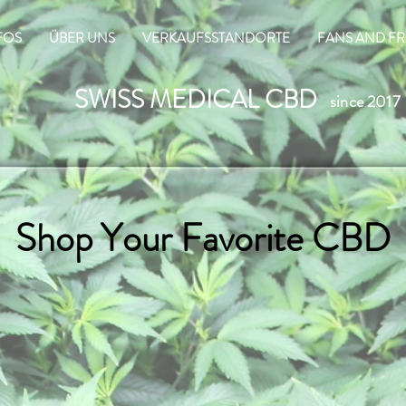
FOS
ÜBER UNS
VERKAUFSSTANDORTE
FANS AND FR
SWISS MEDICAL CBD
since 2017
Shop Your Favorite CBD