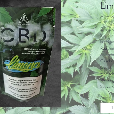
Lim
CHF 19
Eine Blü
Schnee W
kräftige
Rauchen
entsteht
Geschm
Gehalt l
Eine seh
Wirkung
Sativa: 6
Anzahl
*