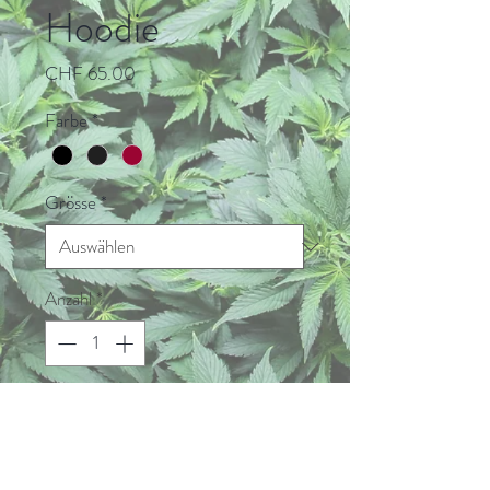
Hoodie
Preis
CHF 65.00
Farbe
*
Grösse
*
Anzahl
*
In den Warenkorb
Sofortkauf